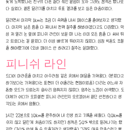
늦게 도착했냐는 친구의 다른 질타 섞인 알람이 오자 그래도 참석은 했나보
다 싶었다. 얼른 달리기를 마치고 투표 결과를 보고 싶은 마음이었다.
달리면서 마지막 1km는 조금 더 속력을 내서 페이스를 줄여보자고 생각했
다. 마지막 남은 힘을 다 짜내서 전력 질주를 해봐야겠다고도 다짐했다. 막
상 저 멀리 눈 앞에 피니쉬 라인이 보일 때 나는 이미 모든 힘을 다 써서 뛰
고 있었다는 걸 알았다. 더 이상 빠르게 뛰어지지 않았다. 심장 박동도 조절
을 해야했기에 (오바 페이스 안 하려고) 질주는 실패했다.
피니쉬 라인
드디어 마라톤을 마치고 아수라장 같은 곳에서 매달을 가져왔다. (받았다고
하기보다는 가져왔다는 표현이 더 어울리는 현장이었음) 다리는 어느새 자
동화 모드가 되었는지 쉽사리 멈춰지지 않았다. 멈추는 느낌이 어색했다. 도
대체가 어디가 오피셜한 피니시 라인인지 모르겠어서 일단 안전하다고 생
각되는 곳에서 멈췄다.
1시간 22분으로 10km를 완주하며 내 인생 최고 기록을 세웠다. (10km를
쉬지 않고 달린게 처음이기도 하지만) 성적은 50% 밖으로 밀려나기는 했
지만 (30% 안에 들 수 있을거라고 생각했음) 그래도 매우 만족스럽고 뿌