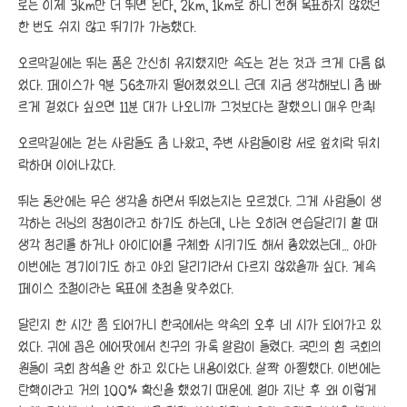
로는 이제 3km만 더 뛰면 된다, 2km, 1km로 하니 전혀 목표하지 않았던
한 번도 쉬지 않고 뛰기가 가능했다.
오르막길에는 뛰는 폼은 간신히 유지했지만 속도는 걷는 것과 크게 다름 없
었다. 페이스가 9분 56초까지 떨어졌었으니. 근데 지금 생각해보니 좀 빠
르게 걸었다 싶으면 11분 대가 나오니까 그것보다는 잘했으니 매우 만족!
오르막길에는 걷는 사람들도 좀 나왔고, 주변 사람들이랑 서로 엎치락 뒤치
락하며 이어나갔다.
뛰는 동안에는 무슨 생각을 하면서 뛰었는지는 모르겠다. 그게 사람들이 생
각하는 러닝의 장점이라고 하기도 하는데, 나는 오히려 연습달리기 할 때
생각 정리를 하거나 아이디어를 구체화 시키기도 해서 좋았었는데… 아마
이번에는 경기이기도 하고 야외 달리기라서 다르지 않았을까 싶다. 계속
페이스 조절이라는 목표에 초점을 맞추었다.
달린지 한 시간 쯤 되어가니 한국에서는 약속의 오후 네 시가 되어가고 있
었다. 귀에 꼽은 에어팟에서 친구의 카톡 알람이 들렸다. 국민의 힘 국회의
원들이 국회 참석을 안 하고 있다는 내용이었다. 살짝 아찔했다. 이번에는
탄핵이라고 거의 100% 확신을 했었기 때문에. 얼마 지난 후 왜 이렇게