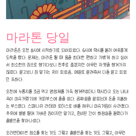
마라톤 당일
마라톤은 오전 8시에 시작하기로 되어있었다. 6시에 택시를 불러 여유롭게
도착을 했다. 문제는.. 마라톤 뛸 때 몸을 최대한 편하고 가볍게 하고 싶어
서 최소한의 짐으로 챙기다보니 전후로 춥겠지만 아무런 자켓을 챙겨가지
않았다. 알고보니 짐 맡기는 곳이 있었음.. 메일로 알려줘서 다들 알고 있었
던 듯하다.
오전에 누룽지를 조금 먹고 영양제를 가득 챙겨먹었더니 택시타고 오는 내내
속이 미슥거렸기에 커피부스에 줄을 섰다. 공짜일줄 알았는데 돈을 지불하
는 부스였다. 스패니쉬 라테와 로터스로 배를 채우니 미슥거림이 사라졌다.
추위에 벌벌 떨며 가벼운 짐이지만 맡기고, 준비된 간이 화장실을 들렸다가
출발선을 찾아나섰다.
오리엔테이션 장소를 찾는 것도 그렇고 출발선을 찾는 것도 그렇고, 아무런