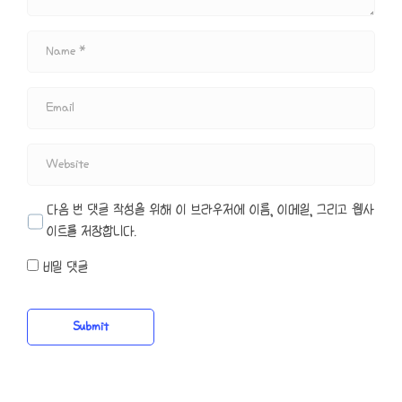
N
a
m
e
E
*
m
a
i
W
l
e
b
s
다음 번 댓글 작성을 위해 이 브라우저에 이름, 이메일, 그리고 웹사
i
t
이트를 저장합니다.
e
비밀 댓글
Submit