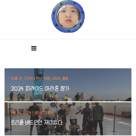
12월 19, 2024
|
러닝
,
여행
,
이집트
,
활동
2024 피라미드 마라톤 참가
8월 16, 2024
|
배드민턴
,
활동
트리플 배드민턴 재미있다.