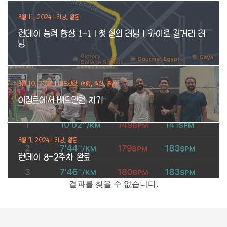
8월 11, 2024
|
러닝
,
활동
런데이 능력 향상 1-1 | 첫 실외 러닝 | 카이로 길거리 러
닝
8월 10, 2024
|
배드민턴
,
여행
,
일상
,
활동
이집트에서 배드민턴 치기
8월 7, 2024
|
러닝
,
활동
런데이 8-2주차 완료
결과를 찾을 수 없습니다.